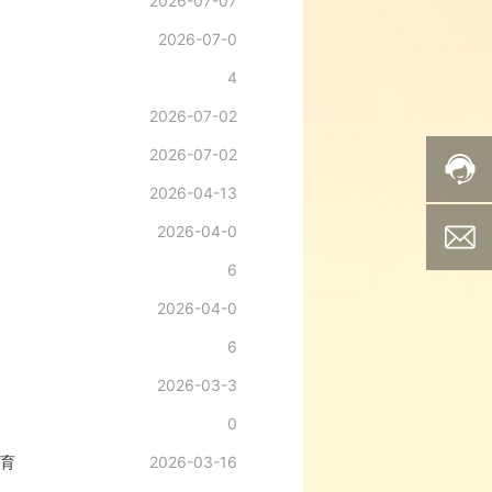
2026-07-07
2026-07-0
4
2026-07-02
2026-07-02
2026-04-13
2026-04-0
6
2026-04-0
6
2026-03-3
0
育
2026-03-16