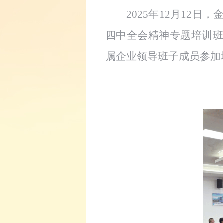
2025年12月1
四中全会精神专题培训班
属企业领导班子成员参加