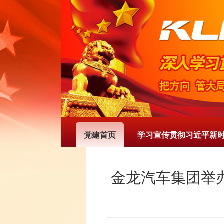
党建首页
学习宣传贯彻习近平新
金龙汽车集团举