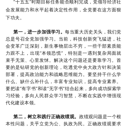
“十五五”时期目标任务能否顺利完成，党领导经济社
会发展能力和水平起着决定性作用，全党要在这方面狠
下功夫。
第一，进一步加强学习。
每当重大历史关头，我们党
总是号召全党加强学习。当前，科技创新突飞猛进，社
会变革广泛深刻，新生事物层出不穷，一些干部素质能
力跟不上，出现“本领恐慌”，特别是一遇到复杂局面就
束手无策、心里发怵。解决这个问题还是要靠学习。首
要的是钻研党的创新理论，吃透党中央大政方针和决策
部署，提高政治能力和战略思维能力。要坚持干什么学
什么、缺什么补什么，丰富专业知识，提高专业素养。
要把读“有字书”和读“无字书”结合起来，多向成功探索学
习经验，多向人民群众学习智慧，不断在实践中增强现
代化建设本领。
第二，树立和践行正确政绩观。
政绩观问题是一个根
本性问题，关乎立党为公、执政为民。正确政绩观要求