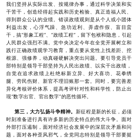
我们坚持从实际出发、按规律办事，通过科学决策和实
干苦干，创造经得起实践和历史检验、真正造福人民、
得到群众公认的业绩。错误政绩观则是从个人或小团体
利益出发，心浮气躁、急功近利、弄虚作假、盲目蛮
干，搞“形象工程”、“政绩工程”，留下包袱和隐患，引起
人民群众强烈不满。党中央决定今年在全党开展树立和
践行正确政绩观学习教育，重点要从党性上找差距、挖
根源、强修养，动真碰硬解决突出问题。要引导党员干
部特别是领导干部坚持为人民出政绩、以实干出政绩，
自觉在追求政绩上杜绝标新立异、好大喜功、花拳绣
腿、劳民伤财、新官不理旧账那一套。同时，要完善差
异化考核评价体系，提高考评针对性和科学性，防止出
现“数字出官、官出数字”的恶性循环。
第三，大力弘扬斗争精神。
新征程是新的长征，必须
时刻准备进行具有许多新的历史特点的伟大斗争。面对
外部打压遏制，面对经济社会发展中的深层次矛盾和问
题，面对各种歪风邪气，全党同志特别是领导干部要挺