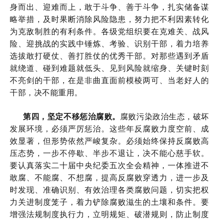
身而出、迎难而上，敢于斗争、善于斗争，扎实储备谋
略举措，及时果断消除风险隐患，努力把不利因素转化
为克敌制胜的有利条件。各级党组织要在克难关、战风
险、迎挑战的实践中锤炼、考验、识别干部，着力培养
选拔敢打硬仗、善打胜仗的优秀干部。对那些遇到矛盾
就绕道、碰到难题就低头、见到风险就缩身、关键时刻
不亮剑的干部，在是非曲直面前模棱两可、当老好人的
干部，决不能重用。
第四，坚定不移惩治腐败。
腐败污染政治生态，破坏
发展环境，必须严厉惩治。这些年反腐败力度空前、成
效显著，但形势依然严峻复杂。必须始终保持反腐败高
压态势，一步不停歇、半步不退让，决不能心慈手软。
要认真落实二十届中央纪委五次全会精神，一体推进不
敢腐、不能腐、不想腐，提高反腐败穿透力，进一步及
时发现、准确识别、有效治理各类腐败问题，切实把权
力关进制度笼子，着力铲除腐败滋生的土壤和条件。要
增强法规制度执行力，立明规矩、破潜规则，防止制度