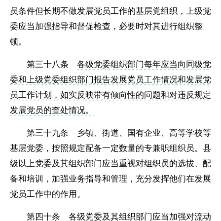
员条件但长期不做发展党员工作的基层党组织，上级党
委应当加强指导和督促检查，必要时对其进行组织整
顿。
第三十八条
各级党委组织部门每年应当向同级党
委和上级党委组织部门报告发展党员工作情况和发展党
员工作计划，如实反映带有倾向性的问题和对违反规定
发展党员的查处情况。
第三十九条 乡镇、街道、国有企业、高等学校等
基层党委，按照规定配备一定数量的专兼职组织员。县
级以上党委及其组织部门应当重视对组织员的选拔、配
备和培训，加强业务指导和管理，充分发挥他们在发展
党员工作中的作用。
第四十条 各级党委及其组织部门应当加强对流动