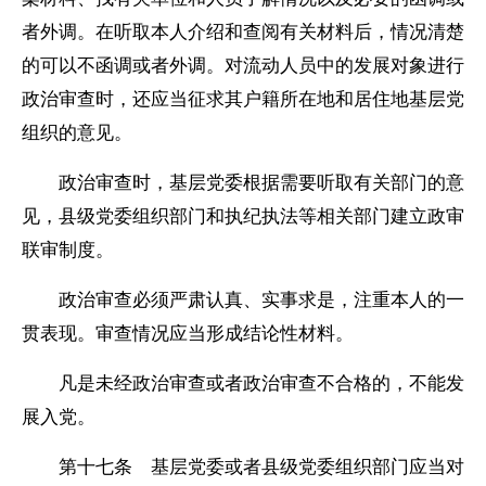
者外调。在听取本人介绍和查阅有关材料后，情况清楚
的可以不函调或者外调。对流动人员中的发展对象进行
政治审查时，还应当征求其户籍所在地和居住地基层党
组织的意见。
政治审查时，基层党委根据需要听取有关部门的意
见，县级党委组织部门和执纪执法等相关部门建立政审
联审制度。
政治审查必须严肃认真、实事求是，注重本人的一
贯表现。审查情况应当形成结论性材料。
凡是未经政治审查或者政治审查不合格的，不能发
展入党。
第十七条 基层党委或者县级党委组织部门应当对