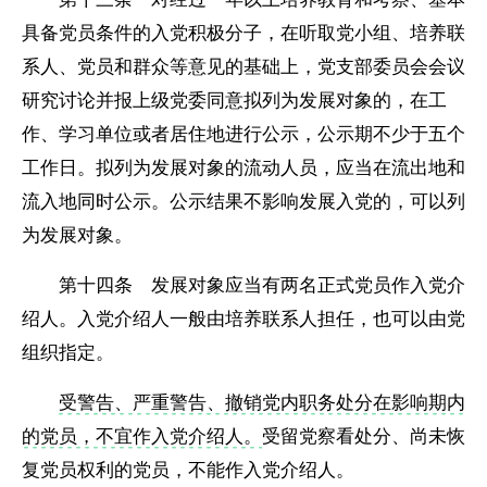
具备党员条件的入党积极分子，在听取党小组、培养联
系人、党员和群众等意见的基础上，党支部委员会会议
研究讨论并报上级党委同意拟列为发展对象的，在工
作、学习单位或者居住地进行公示，公示期不少于五个
工作日。拟列为发展对象的流动人员，应当在流出地和
流入地同时公示。公示结果不影响发展入党的，可以列
为发展对象。
第十四条 发展对象应当有两名正式党员作入党介
绍人。入党介绍人一般由培养联系人担任，也可以由党
组织指定。
受警告、严重警告、撤销党内职务处分在影响期内
的党员，不宜作入党介绍人。
受留党察看处分、尚未恢
复党员权利的党员，不能作入党介绍人。