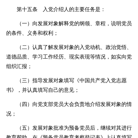
第十五条 入党介绍人的主要任务是：
（一）向发展对象解释党的纲领、章程，说明党员
的条件、义务和权利；
（二）认真了解发展对象的入党动机、政治觉悟、
道德品质、学习工作经历、现实表现等情况，如实向党
组织汇报；
（三）指导发展对象填写《中国共产党入党志愿
书》，并认真填写自己的意见；
（四）向党支部党员大会负责地介绍发展对象的情
况；
（五）发展对象批准为预备党员后，继续对其进行
教育帮助，在《预备党员教育考察登记表》上认真填写