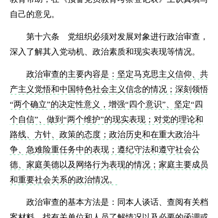
自己的意见。
第十六条 党组织必须对发展对象进行政治审查，
深入了解其入党动机、政治素质和现实表现等情况。
政治审查的主要内容是：坚定马克思主义信仰、共
产主义觉悟和中国特色社会主义信念的情况；深刻领悟
“两个确立”的决定性意义，增强“四个意识”、坚定“四
个自信”、做到“两个维护”的现实表现；对党的理论和
路线、方针、政策的态度；政治历史和在重大政治斗
争、急难险重任务中的表现；遵纪守法和遵守社会公
德、家庭美德以及网络行为表现的情况；家庭主要成员
和重要社会关系的政治情况。
政治审查的基本方法是：同本人谈话、查阅有关档
案材料、找有关单位和人员了解情况以及必要的函调或