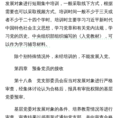
发展对象进行短期集中培训，一般采取线下方式，根据
需要也可以采取视频方式。培训时间一般不少于三天或
者不少于二十四个学时。培训时主要学习习近平新时代
中国特色社会主义思想，学习党章和有关党内法规，学
习党的历史。
中央组织部组织编写的《入党教材》，可
以作为学习辅导材料。
除个别特殊情况外，未经培训的，不能发展入党。
第四章 预备党员的接收
第十八条 党支部委员会应当对发展对象进行严格
审查，经集体讨论认为合格后，报具有审批权限的基层
党委预审。
基层党委对发展对象的条件、培养教育情况等进行
审查。审查结果以书面形式通知党支部，并向审查合格