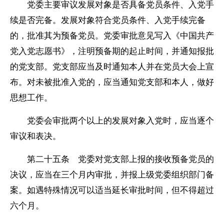
党委主要审议发展对象是否具备党员条件、入党手
续是否完备。发展对象符合党员条件、入党手续完备
的，批准其为预备党员。党委审批意见写入《中国共产
党入党志愿书》，注明预备期的起止时间，并通知报批
的党支部。党支部应当及时通知本人并在党员大会上宣
布。对未被批准入党的，应当通知党支部和本人，做好
思想工作。
党委会审批两个以上的发展对象入党时，应当逐个
审议和表决。
第二十五条 党委对党支部上报的接收预备党员的
决议，应当在三个月内审批，并报上级党委组织部门备
案。如遇特殊情况可以适当延长审批时间，但不得超过
六个月。