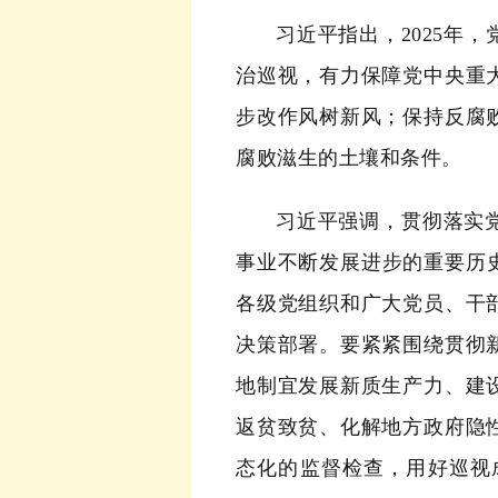
习近平指出，2025年
治巡视，有力保障党中央重
步改作风树新风；保持反腐
腐败滋生的土壤和条件。
习近平强调，贯彻落实
事业不断发展进步的重要历
各级党组织和广大党员、干
决策部署。要紧紧围绕贯彻
地制宜发展新质生产力、建
返贫致贫、化解地方政府隐
态化的监督检查，用好巡视