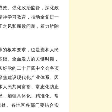
著成效。强化政治监督，深化政
精神学习教育，推动全党进一
正之风和腐败问题，着力铲除
导的根本要求，也是党和人民
基础、全面发力的关键时期，
实好党的二十届四中全会各项
聚焦建设现代化产业体系、因
体人民共同富裕、常态化防止
求，加强具体化、精准化、常
实处。各地区各部门要结合实