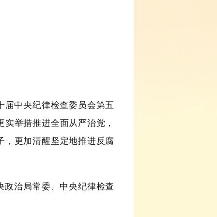
十届中央纪律检查委员会第五
更实举措推进全面从严治党，
子，更加清醒坚定地推进反腐
央政治局常委、中央纪律检查