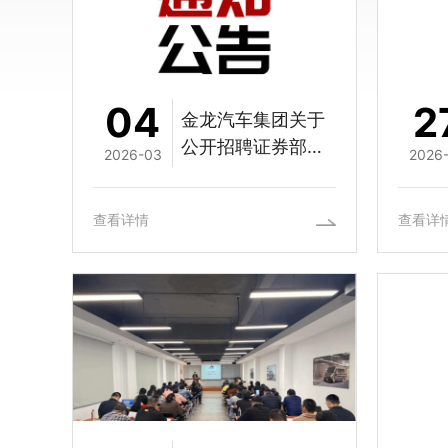
04
2
金龙汽车集团关于
公开招聘证券部负
2026-03
2026
责人的公告
查看详情
查看详