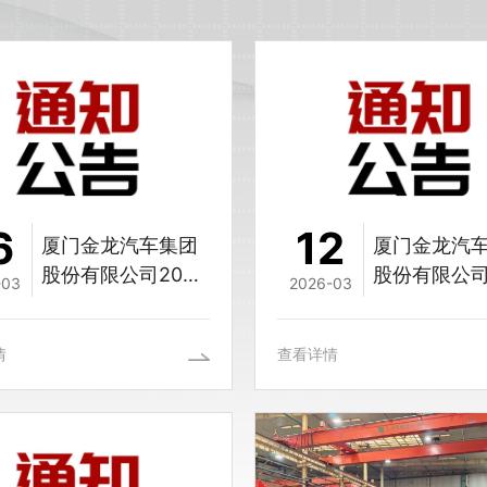
6
12
厦门金龙汽车集团
厦门金龙汽
股份有限公司202
股份有限公司
-03
2026-03
5-2026年度ESG
5-2026年度
报告编制及综合咨
报告编制及
情
查看详情
询服务项目中标结
询服务项目
果公示
选人公示