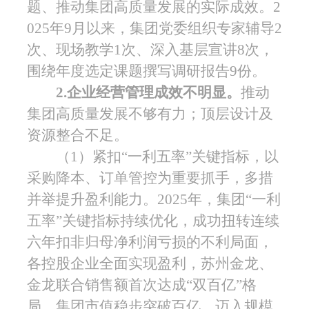
题、推动集团高质量发展的实际成效。2
025年9月以来，集团党委组织专家辅导2
次、现场教学1次、深入基层宣讲8次，
围绕年度选定课题撰写调研报告9份。
2.企业经营管理成效不明显。
推动
集团高质量发展不够有力；顶层设计及
资源整合不足。
（1）紧扣“一利五率”关键指标，以
采购降本、订单管控为重要抓手，多措
并举提升盈利能力。2025年，集团“一利
五率”关键指标持续优化，成功扭转连续
六年扣非归母净利润亏损的不利局面，
各控股企业全面实现盈利，苏州金龙、
金龙联合销售额首次达成“双百亿”格
局，集团市值稳步突破百亿，迈入规模