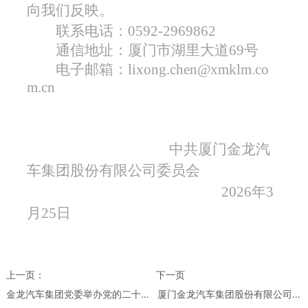
向我们反映。
联系电话：0592-2969862
通信地址：厦门市湖里大道69号
电子邮箱：lixong.chen@xmklm.co
m.cn
中共厦门金龙汽
车集团股份有限公司委员会
2026年3
月25日
上一页：
下一页
金龙汽车集团党委举办党的二十届
厦门金龙汽车集团股份有限公司悦