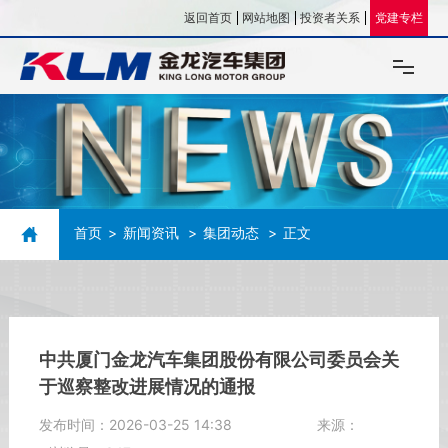
返回首页
网站地图
投资者关系
党建专栏
关于我们
企业文化
首页
新闻资讯
集团动态
正文
新闻资讯
投资企业
人力资源
中共厦门金龙汽车集团股份有限公司委员会关
于巡察整改进展情况的通报
联系我们
发布时间：
2026-03-25 14:38
来源：