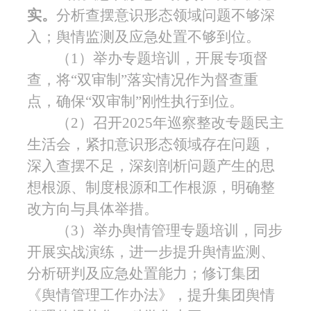
实。
分析查摆意识形态领域问题不够深
入；舆情监测及应急处置不够到位。
（1）举办专题培训，开展专项督
查，将“双审制”落实情况作为督查重
点，确保“双审制”刚性执行到位。
（2）召开2025年巡察整改专题民主
生活会，紧扣意识形态领域存在问题，
深入查摆不足，深刻剖析问题产生的思
想根源、制度根源和工作根源，明确整
改方向与具体举措。
（3）举办舆情管理专题培训，同步
开展实战演练，进一步提升舆情监测、
分析研判及应急处置能力；修订集团
《舆情管理工作办法》，提升集团舆情