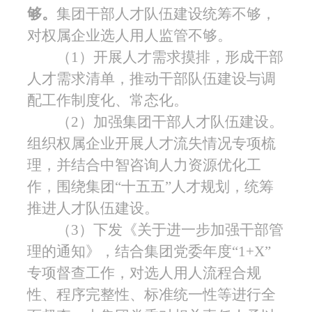
够
。
集团干部人才队伍建设统筹不够，
对权属企业选人用人监管不够。
（1）开展人才需求摸排，形成干部
人才需求清单，推动干部队伍建设与调
配工作制度化、常态化。
（2）加强集团干部人才队伍建设。
组织权属企业开展人才流失情况专项梳
理，并结合中智咨询人力资源优化工
作，围绕集团“十五五”人才规划，统筹
推进人才队伍建设。
（3）下发《关于进一步加强干部管
理的通知》，结合集团党委年度“1+X”
专项督查工作，对选人用人流程合规
性、程序完整性、标准统一性等进行全