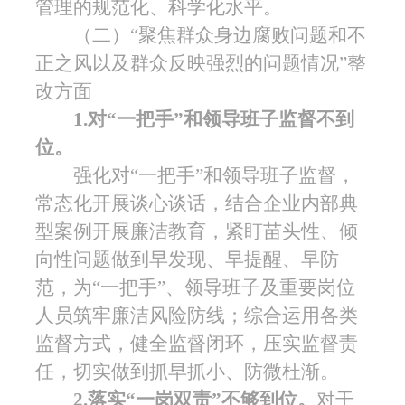
管理的规范化、科学化水平。
（二）“聚焦群众身边腐败问题和不
正之风以及群众反映强烈的问题情况”整
改方面
1.对“一把手”和领导班子监督不到
位。
强化对“一把手”和领导班子监督，
常态化开展谈心谈话，结合企业内部典
型案例开展廉洁教育，紧盯苗头性、倾
向性问题做到早发现、早提醒、早防
范，为“一把手”、领导班子及重要岗位
人员筑牢廉洁风险防线；综合运用各类
监督方式，健全监督闭环，压实监督责
任，切实做到抓早抓小、防微杜渐。
2.落实“一岗双责”不够到位。
对干