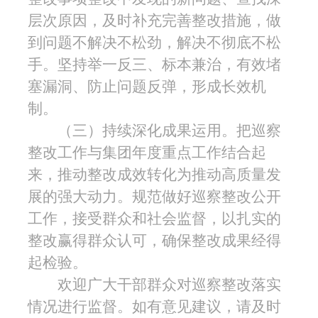
层次原因，及时补充完善整改措施，做
到问题不解决不松劲，解决不彻底不松
手。坚持举一反三、标本兼治，有效堵
塞漏洞、防止问题反弹，形成长效机
制。
（三）持续深化成果运用。
把巡察
整改工作与集团年度重点工作结合起
来，推动整改成效转化为推动高质量发
展的强大动力。规范做好巡察整改公开
工作，接受群众和社会监督，以扎实的
整改赢得群众认可，确保整改成果经得
起检验。
欢迎广大干部群众对巡察整改落实
情况进行监督。如有意见建议，请及时