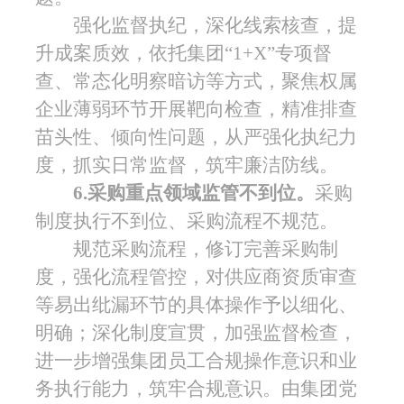
强化监督执纪，深化线索核查，提
升成案质效，依托集团“1+X”专项督
查、常态化明察暗访等方式，聚焦权属
企业薄弱环节开展靶向检查，精准排查
苗头性、倾向性问题，从严强化执纪力
度，抓实日常监督，筑牢廉洁防线。
6.采购重点领域监管不到位。
采购
制度执行不到位、采购流程不规范。
规范采购流程，修订完善采购制
度，强化流程管控，对供应商资质审查
等易出纰漏环节的具体操作予以细化、
明确；深化制度宣贯，加强监督检查，
进一步增强集团员工合规操作意识和业
务执行能力，筑牢合规意识。由集团党