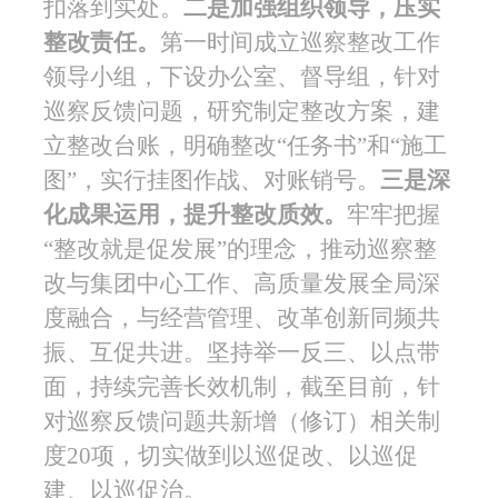
扣落到实处。
二是加强组织领导，压实
整改责任。
第一时间成立巡察整改工作
领导小组，下设办公室、督导组，针对
巡察反馈问题，研究制定整改方案，建
立整改台账，明确整改“任务书”和“施工
图”，实行挂图作战、对账销号。
三是深
化成果运用，提升整改质效。
牢牢把握
“整改就是促发展”的理念，推动巡察整
改与集团中心工作、高质量发展全局深
度融合，与经营管理、改革创新同频共
振、互促共进。坚持举一反三、以点带
面，持续完善长效机制，截至目前，针
对巡察反馈问题共新增（修订）相关制
度20项，切实做到以巡促改、以巡促
建、以巡促治。