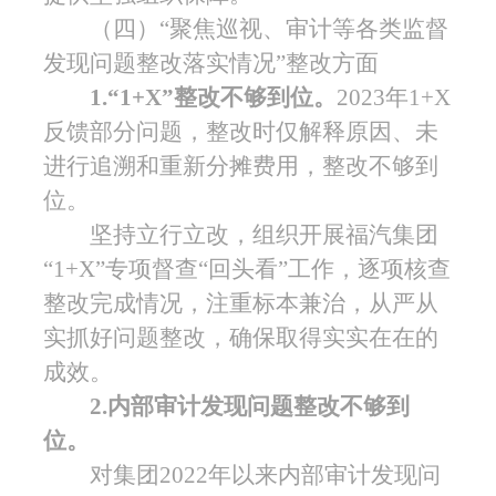
（四）“聚焦巡视、审计等各类监督
发现问题整改落实情况”整改方面
1.“1+X”整改不够到位。
2023年1+X
反馈部分问题，整改时仅解释原因、未
进行追溯和重新分摊费用，整改不够到
位。
坚持立行立改，组织开展福汽集团
“1+X”专项督查“回头看”工作，逐项核查
整改完成情况，注重标本兼治，从严从
实抓好问题整改，确保取得实实在在的
成效。
2.内部审计发现问题整改不够到
位。
对集团2022年以来内部审计发现问