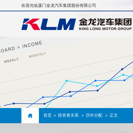
欢迎光临厦门金龙汽车集团股份有限公司
首页
投资者关系
历年分配
正文