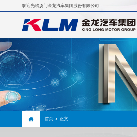
欢迎光临厦门金龙汽车集团股份有限公司
首页
正文