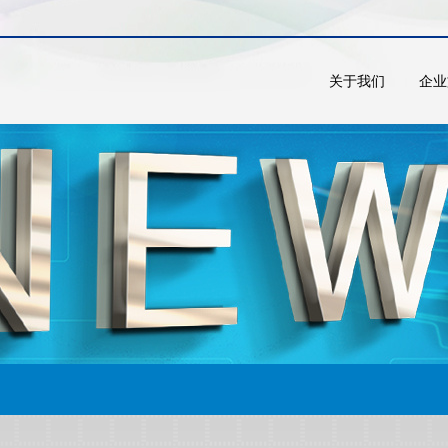
关于我们
企业