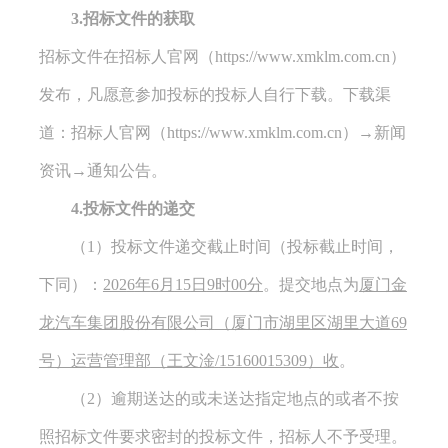
3.招标文件的获取
招标文件
在招标人官
网
（
https://www.xmklm.com.cn
）
发布，
凡愿意参加投标的投标人自行下载。
下载渠
道：
招标人官网（
https://www.xmklm.com.cn
）
→
新闻
资讯
→
通知公告
。
4.投标文件的递交
（
1）投标文件递交截止时间（投标截止时间，
下同）：
202
6
年
6
月
15
日
9
时
00分
。提交地点为
厦门金
龙汽车集团股份有限公司
（
厦门
市
湖里区湖里大道
69
号
）运营管理部
（
王文淦
/
15160015309
）收
。
（
2）逾期送达的或未送达指定地点的或者不按
照招标文件要求密封的投标文件，招标人不予受理。