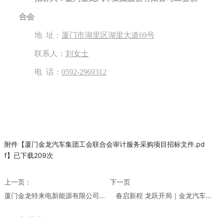
合会
地
址：
厦门
市
湖里区湖里大道
69号
联
系人：
刘女士
电
话：
0592-2969312
附件【
厦门金龙汽车集团工会联合会审计服务采购项目招标文件.pd
f
】已下载
209
次
上一页：
下一页
厦门金龙特来电新能源有限公司全
春启新程 龙跃开局｜金龙汽车集
面审计服务...
团实现一季度...