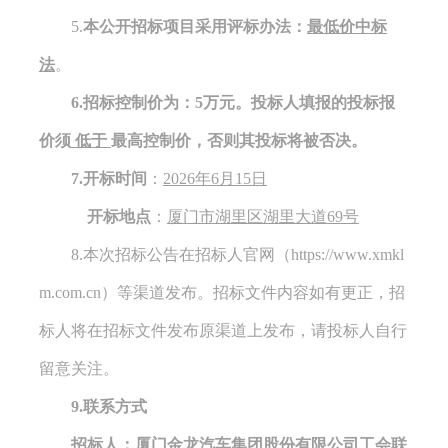
5.
本
公开
招标项目采用评标办法：
最低价中标
法
。
6.
招标控制价为
：
5万
元
。
投标人填报的投标
报
价须
低于
最高
控制价
，否则其投标将被否决。
7.开标时间
：
2026年6月15日
开标地点
：
厦门
市
湖里区湖里大道
69号
8
.本次招标公告在招标人官
网
（
https://www.xmkl
m.com.cn
）等渠道
发布。
招标文件内容如有更正，
招
标人
将在招标
文件
发布原渠道上发布，请投标人自行
留意关注。
9
.联系方式
招标人：
厦门金龙汽车集团股份有限公司
工会联