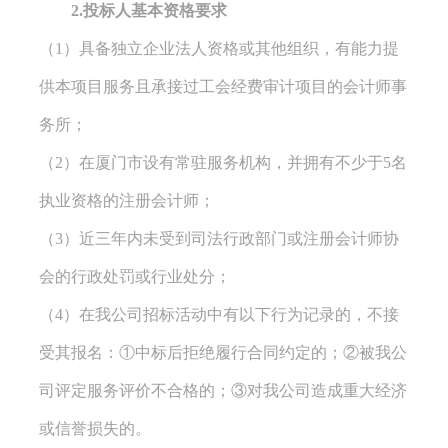
2.投标人基本资格要求
（
1）
具备独立企业法人资格或其他组织，有能力提
供本项目服务
且承接过工会经费审计项目
的
会计师事
务所
；
（
2）
在
厦门
市设有常驻服务机构，并拥有不少于
5
名
执业
资格的注册会计
师；
（
3）
近三年内未受到司法行政部门或
注册会计师
协
会的行政处罚或行业处分；
（
4）
在我公司招标活动中
有
以下行为记录的
，不
接
受其报名：
①中标后拒绝履行合同约定的；②被我公
司
评定
服务评价不合格的；
③对我公司造成重大经济
或信誉
损失的
。